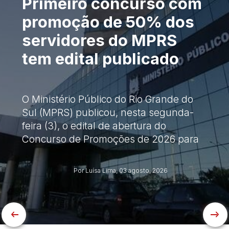
Primeiro concurso com
promoção de 50% dos
servidores do MPRS
tem edital publicado
O Ministério Público do Rio Grande do
Sul (MPRS) publicou, nesta segunda-
feira (3), o edital de abertura do
Concurso de Promoções de 2026 para
os servidores efetivos da instituição.
Este será o...
Por Luísa Lima,
03 agosto, 2026
Anterior
Pr