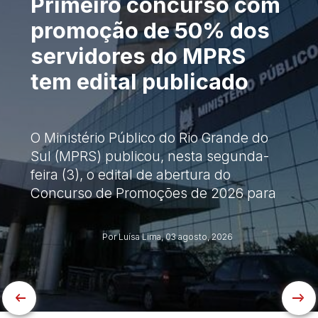
Primeiro concurso com
promoção de 50% dos
servidores do MPRS
tem edital publicado
O Ministério Público do Rio Grande do
Sul (MPRS) publicou, nesta segunda-
feira (3), o edital de abertura do
Concurso de Promoções de 2026 para
os servidores efetivos da instituição.
Este será o...
Por Luísa Lima,
03 agosto, 2026
Anterior
Pr