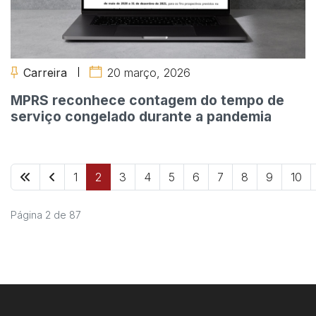
Carreira
20 março, 2026
MPRS reconhece contagem do tempo de
serviço congelado durante a pandemia
1
2
3
4
5
6
7
8
9
10
Página 2 de 87