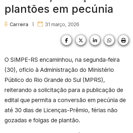
plantões em pecúnia
Carreira
31 março, 2026
Facebook
X (formerly Twitter)
LinkedIn
HELIX_U
HE
O SIMPE-RS encaminhou, na segunda-feira
(30), ofício à Administração do Ministério
Público do Rio Grande do Sul (MPRS),
reiterando a solicitação para a publicação de
edital que permita a conversão em pecúnia de
até 30 dias de Licenças-Prêmio, férias não
gozadas e folgas de plantão.