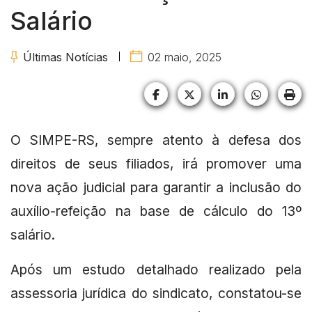
Salário
Últimas Notícias
02 maio, 2025
Facebook
X (formerly Twitter)
LinkedIn
HELIX_U
HE
O SIMPE-RS, sempre atento à defesa dos
direitos de seus filiados, irá promover uma
nova ação judicial para garantir a inclusão do
auxílio-refeição na base de cálculo do 13º
salário.
Após um estudo detalhado realizado pela
assessoria jurídica do sindicato, constatou-se