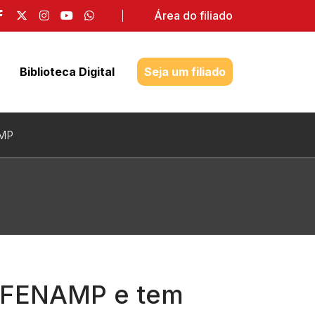
Área do filiado
Biblioteca Digital
Seja um filiado
MP
a FENAMP e tem