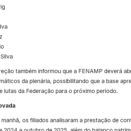
ig
ilva
z
do
Silva
ireção também informou que a FENAMP deverá abri
máticos da plenária, possibilitando que a base ap
 lutas da Federação para o próximo período.
rovada
manhã, os filiados analisaram a prestação de co
 2024 a outubro de 2025, além do balanço patrim