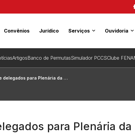
Convênios
Jurídico
Serviços
Ouvidoria
tícias
Artigos
Banco de Permutas
Simulador PCCS
Clube FENA
a Plenária da FENAMP e tem prestação de contas aprovada
legados para Plenária d