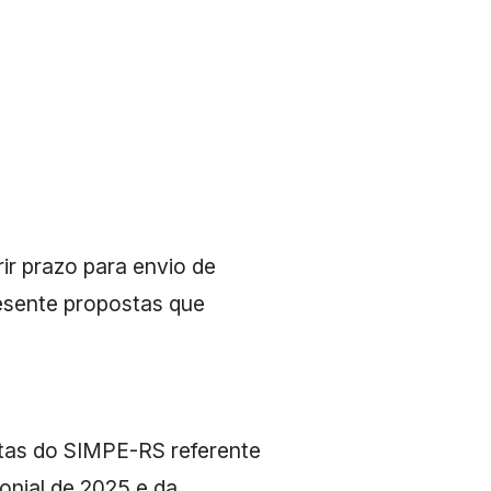
r prazo para envio de
resente propostas que
ntas do SIMPE-RS referente
onial de 2025 e da