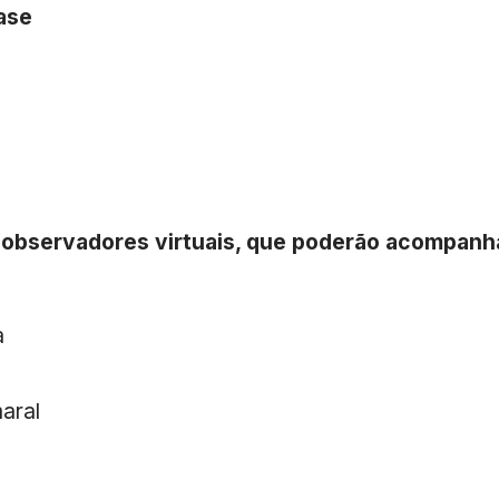
ase
 observadores virtuais, que poderão acompanha
a
aral