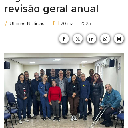
revisão geral anual
Últimas Notícias
20 maio, 2025
Facebook
X (formerly Twitter)
LinkedIn
HELIX_U
HE