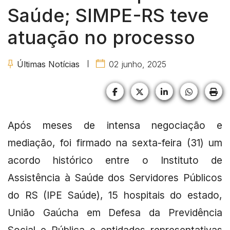
Saúde; SIMPE-RS teve
atuação no processo
Últimas Notícias
02 junho, 2025
Facebook
X (formerly Twitter)
LinkedIn
HELIX_U
HE
Após meses de intensa negociação e
mediação, foi firmado na sexta-feira (31) um
acordo histórico entre o Instituto de
Assistência à Saúde dos Servidores Públicos
do RS (IPE Saúde), 15 hospitais do estado,
União Gaúcha em Defesa da Previdência