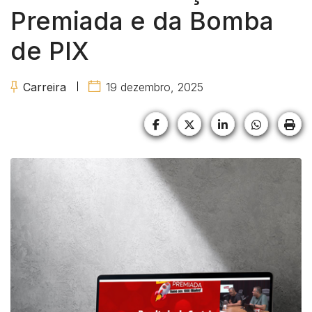
Premiada e da Bomba
de PIX
Carreira
19 dezembro, 2025
Facebook
X (formerly Twitter)
LinkedIn
HELIX_U
HE