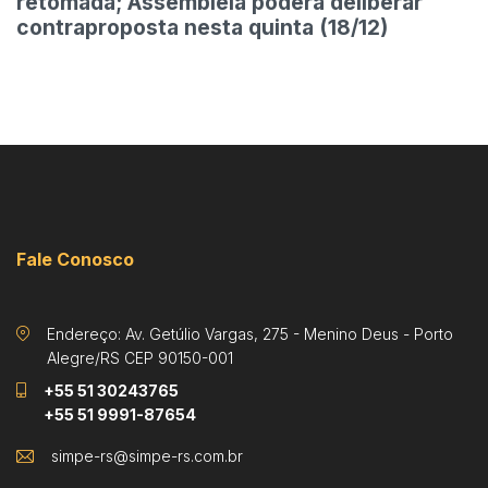
retomada; Assembleia poderá deliberar
contraproposta nesta quinta (18/12)
Fale Conosco
Endereço: Av. Getúlio Vargas, 275 - Menino Deus - Porto
Alegre/RS CEP 90150-001
+55 51 30243765
+55 51 9991-87654