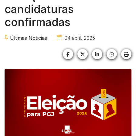
candidaturas
confirmadas
Últimas Notícias
04 abril, 2025
Facebook
X (formerly Twitter)
LinkedIn
HELIX_U
HE