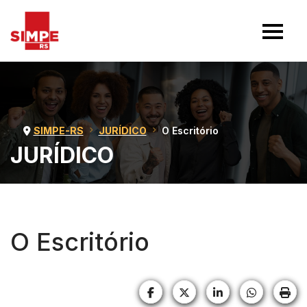
SIMPE-RS
JURÍDICO
O Escritório
JURÍDICO
O Escritório
Facebook
X (formerly Twitter)
LinkedIn
HELIX_U
HE